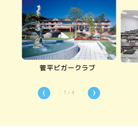
菅平ビガークラブ
1
/
4