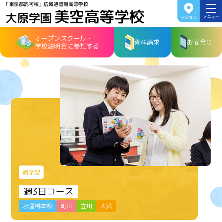
「東京都認可校」広域通信制高等学校
アクセス
メニュー
オープンスクール・
資料請求
お問合せ
学校説明会に参加する
通学型
週3日コース
水道橋本校
町田
立川
大宮